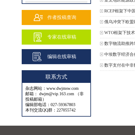
亚太地区能源政
202502
RCEP框架下
202501
作者投稿查询
俄乌冲突下欧盟
202409
WTO框架下技
专家在线审稿
202408
数字物流助推跨
202407
中埃数字经济合
编辑在线审稿
202406
数字支付在中非
202405
联系方式
202404
杂志网站：www.dwjmsw.com
202403
邮箱： dwjm@vip.163.com （非
投稿邮箱）
202402
编辑部电话：027-59367803
本刊交流QQ群：227055742
202401
202312
202311