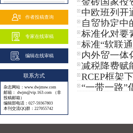
金砖国家投
202502
中欧班列开
202501
作者投稿查询
自贸协定中
202409
标准化对要
专家在线审稿
202408
标准“软联
202407
内外贸一体
编辑在线审稿
202406
减税降费赋
202405
RCEP框
联系方式
202404
“一带一路”
杂志网站：www.dwjmsw.com
202403
邮箱： dwjm@vip.163.com （非
投稿邮箱）
202402
编辑部电话：027-59367803
本刊交流QQ群：227055742
202401
202312
202311