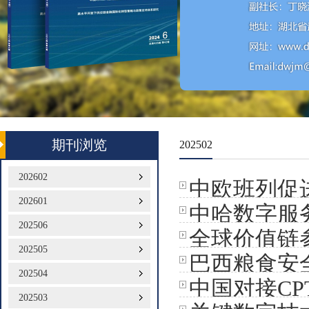
期刊浏览
202502
202602
中欧班列促
202601
中哈数字服
202506
全球价值链
202505
巴西粮食安
业行业的实
202504
中国对接C
202503