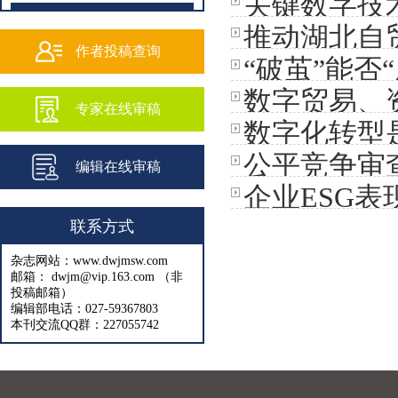
关键数字技
纾解
202502
推动湖北自
202501
作者投稿查询
“破茧”能
202409
数字贸易、
专家在线审稿
202408
数字化转型
202407
公平竞争审
编辑在线审稿
202406
企业ESG
202405
联系方式
202404
杂志网站：www.dwjmsw.com
202403
邮箱： dwjm@vip.163.com （非
投稿邮箱）
202402
编辑部电话：027-59367803
本刊交流QQ群：227055742
202401
202312
202311