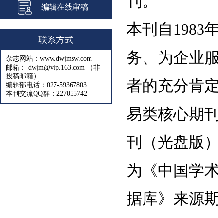
刊。
编辑在线审稿
本刊自198
联系方式
务、为企业
杂志网站：www.dwjmsw.com
邮箱： dwjm@vip.163.com （非
投稿邮箱）
者的充分肯
编辑部电话：027-59367803
本刊交流QQ群：227055742
易类核心期刊
刊（光盘版
为《中国学
据库》来源