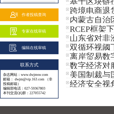
基于区块链
202502
跨境电商退
202501
作者投稿查询
内蒙古自治
202409
RCEP框架
路径
专家在线审稿
202408
山东省对非
202407
双循环视阈
编辑在线审稿
202406
离岸贸易数
202405
数字经济对
联系方式
202404
美国制裁与
杂志网站：www.dwjmsw.com
202403
邮箱： dwjm@vip.163.com （非
经济安全视
投稿邮箱）
202402
编辑部电话：027-59367803
本刊交流QQ群：227055742
202401
202312
202311