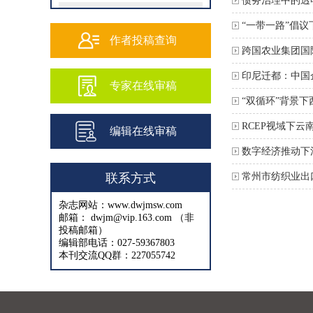
债务治理中的透
202502
“一带一路”倡
202501
作者投稿查询
跨国农业集团国
202409
印尼迁都：中国
专家在线审稿
202408
“双循环”背景
202407
RCEP视域下
编辑在线审稿
202406
数字经济推动下
202405
联系方式
常州市纺织业出
202404
杂志网站：www.dwjmsw.com
202403
邮箱： dwjm@vip.163.com （非
投稿邮箱）
202402
编辑部电话：027-59367803
本刊交流QQ群：227055742
202401
202312
202311