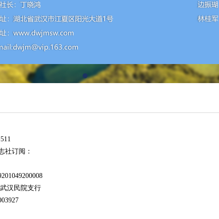
511
志社订阅：
1049200008
行武汉民院支行
03927