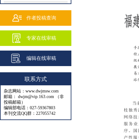
202502
202501
作者投稿查询
202409
专家在线审稿
202408
202407
编辑在线审稿
202406
202405
联系方式
202404
杂志网站：www.dwjmsw.com
202403
邮箱： dwjm@vip.163.com （非
投稿邮箱）
202402
编辑部电话：027-59367803
本刊交流QQ群：227055742
202401
202312
202311