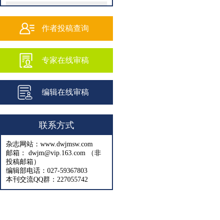
202502
202501
作者投稿查询
202409
专家在线审稿
202408
202407
编辑在线审稿
202406
202405
联系方式
202404
杂志网站：www.dwjmsw.com
202403
邮箱： dwjm@vip.163.com （非
投稿邮箱）
202402
编辑部电话：027-59367803
本刊交流QQ群：227055742
202401
202312
202311