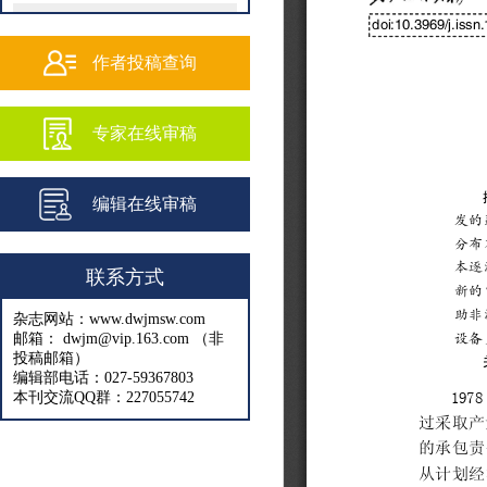
202502
202501
作者投稿查询
202409
专家在线审稿
202408
202407
编辑在线审稿
202406
202405
联系方式
202404
杂志网站：www.dwjmsw.com
202403
邮箱： dwjm@vip.163.com （非
投稿邮箱）
202402
编辑部电话：027-59367803
本刊交流QQ群：227055742
202401
202312
202311