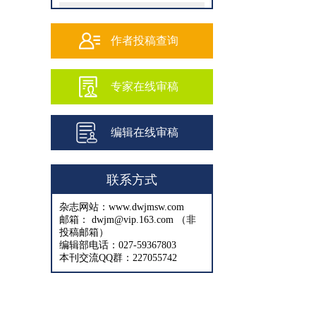
202502
202501
作者投稿查询
202409
专家在线审稿
202408
202407
编辑在线审稿
202406
202405
联系方式
202404
杂志网站：www.dwjmsw.com
202403
邮箱： dwjm@vip.163.com （非
投稿邮箱）
202402
编辑部电话：027-59367803
本刊交流QQ群：227055742
202401
202312
202311