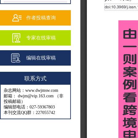
202502
202501
作者投稿查询
202409
专家在线审稿
202408
202407
编辑在线审稿
202406
202405
联系方式
202404
杂志网站：www.dwjmsw.com
202403
邮箱： dwjm@vip.163.com （非
投稿邮箱）
202402
编辑部电话：027-59367803
本刊交流QQ群：227055742
202401
202312
202311