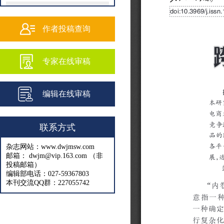
202502
202501
作者投稿查询
202409
专家在线审稿
202408
202407
编辑在线审稿
202406
202405
联系方式
202404
杂志网站：www.dwjmsw.com
202403
邮箱： dwjm@vip.163.com （非
投稿邮箱）
202402
编辑部电话：027-59367803
本刊交流QQ群：227055742
202401
202312
202311