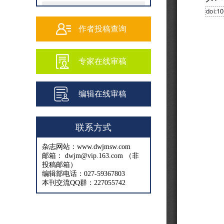
202502
202501
作者投稿查询
202409
专家在线审稿
202408
202407
编辑在线审稿
202406
202405
联系方式
202404
杂志网站：www.dwjmsw.com
202403
邮箱： dwjm@vip.163.com （非
投稿邮箱）
202402
编辑部电话：027-59367803
本刊交流QQ群：227055742
202401
202312
202311