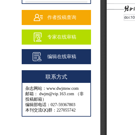
202502
202501
作者投稿查询
202409
专家在线审稿
202408
202407
编辑在线审稿
202406
202405
联系方式
202404
杂志网站：www.dwjmsw.com
202403
邮箱： dwjm@vip.163.com （非
投稿邮箱）
202402
编辑部电话：027-59367803
本刊交流QQ群：227055742
202401
202312
202311