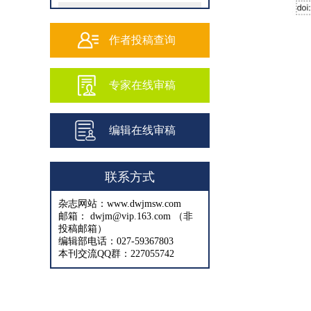
202502
202501
作者投稿查询
202409
专家在线审稿
202408
202407
编辑在线审稿
202406
202405
联系方式
202404
杂志网站：www.dwjmsw.com
202403
邮箱： dwjm@vip.163.com （非
投稿邮箱）
202402
编辑部电话：027-59367803
本刊交流QQ群：227055742
202401
202312
202311