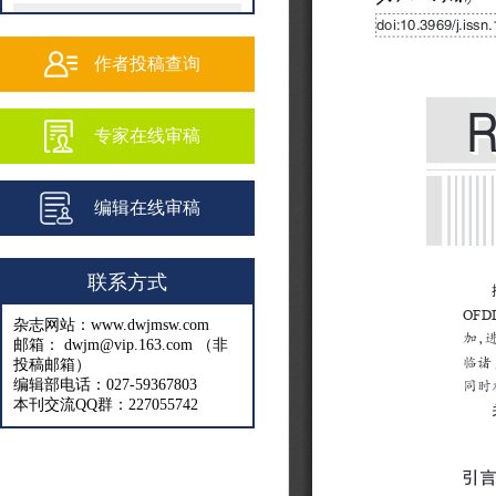
202502
202501
作者投稿查询
202409
专家在线审稿
202408
202407
编辑在线审稿
202406
202405
联系方式
202404
杂志网站：www.dwjmsw.com
202403
邮箱： dwjm@vip.163.com （非
投稿邮箱）
202402
编辑部电话：027-59367803
本刊交流QQ群：227055742
202401
202312
202311