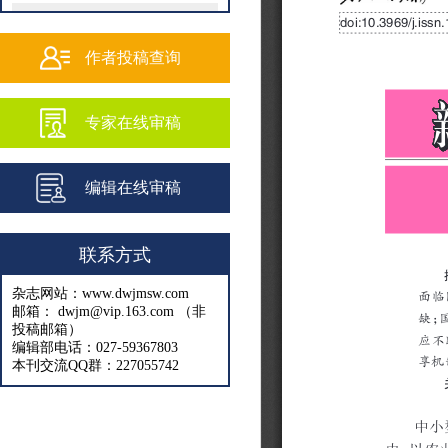
202502
202501
作者投稿查询
202409
专家在线审稿
202408
202407
编辑在线审稿
202406
202405
联系方式
202404
杂志网站：www.dwjmsw.com
202403
邮箱： dwjm@vip.163.com （非
投稿邮箱）
202402
编辑部电话：027-59367803
本刊交流QQ群：227055742
202401
202312
202311