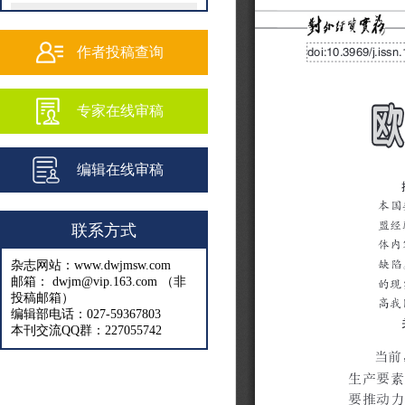
202502
202501
作者投稿查询
202409
专家在线审稿
202408
202407
编辑在线审稿
202406
202405
联系方式
202404
杂志网站：www.dwjmsw.com
202403
邮箱： dwjm@vip.163.com （非
投稿邮箱）
202402
编辑部电话：027-59367803
本刊交流QQ群：227055742
202401
202312
202311