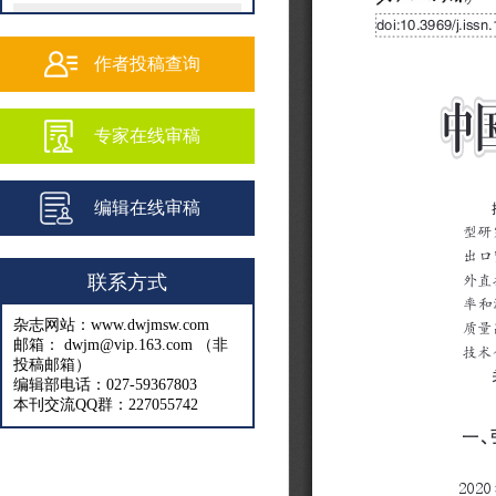
202502
202501
作者投稿查询
202409
专家在线审稿
202408
202407
编辑在线审稿
202406
202405
联系方式
202404
杂志网站：www.dwjmsw.com
202403
邮箱： dwjm@vip.163.com （非
投稿邮箱）
202402
编辑部电话：027-59367803
本刊交流QQ群：227055742
202401
202312
202311