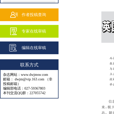
202502
202501
作者投稿查询
202409
专家在线审稿
202408
202407
编辑在线审稿
202406
202405
联系方式
202404
杂志网站：www.dwjmsw.com
202403
邮箱： dwjm@vip.163.com （非
投稿邮箱）
202402
编辑部电话：027-59367803
本刊交流QQ群：227055742
202401
202312
202311