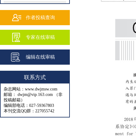
202502
202501
作者投稿查询
202409
专家在线审稿
202408
202407
编辑在线审稿
202406
202405
联系方式
202404
杂志网站：www.dwjmsw.com
202403
邮箱： dwjm@vip.163.com （非
投稿邮箱）
202402
编辑部电话：027-59367803
本刊交流QQ群：227055742
202401
202312
202311