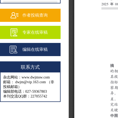
202502
202501
作者投稿查询
202409
专家在线审稿
202408
202407
编辑在线审稿
202406
202405
联系方式
202404
杂志网站：www.dwjmsw.com
202403
邮箱： dwjm@vip.163.com （非
投稿邮箱）
202402
编辑部电话：027-59367803
本刊交流QQ群：227055742
202401
202312
202311