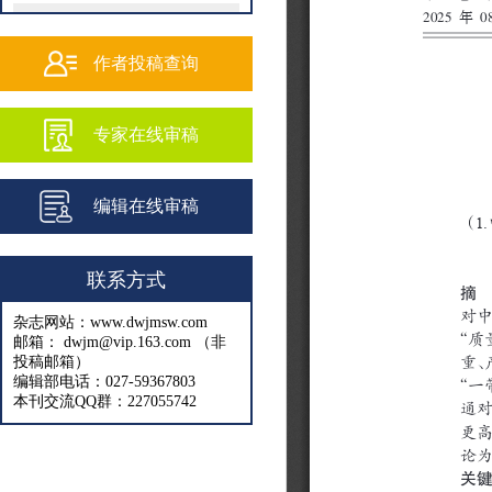
202502
202501
作者投稿查询
202409
专家在线审稿
202408
202407
编辑在线审稿
202406
202405
联系方式
202404
杂志网站：www.dwjmsw.com
202403
邮箱： dwjm@vip.163.com （非
投稿邮箱）
202402
编辑部电话：027-59367803
本刊交流QQ群：227055742
202401
202312
202311